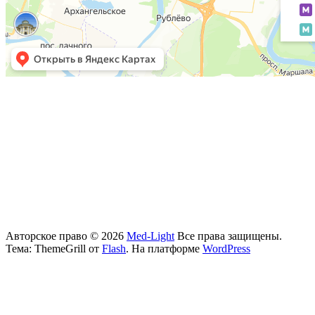
©
2009-2023 ООО «Мос-Медикал-Сервис»
Лицензия № ЛО-77-01-001886 от 21 октября 2009 г
Все материалы данного сайта являются объектами авторского права (в том числе дизайн). Запрещается копирование, распространение (в
том числе путем копирования на другие сайты и ресурсы в Интернете) или любое иное использование информации и объектов без
предварительного письменного согласия правообладателя. Указание ссылки на источник информации является обязательным.
Материалы, размещенные на данной странице, носят информационный характер и предназначены для образовательных целей.
Посетители сайта не должны использовать их в качестве медицинских рекомендаций. Определение диагноза и выбор методики лечения
остается исключительной прерогативой вашего лечащего врача. ООО «Мос-Медикал-Сервис» не несёт ответственности за возможные
негативные последствия, возникшие в результате использования информации, размещенной на сайте med-light.ru
Авторское право © 2026
Med-Light
Все права защищены.
Тема: ThemeGrill от
Flash
. На платформе
WordPress