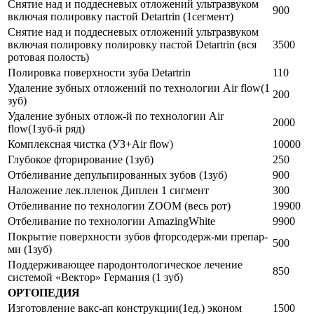
Снятие над и поддесневых отложений ультразвуком
900
включая полировку пастой Detartrin (1сегмент)
Снятие над и поддесневых отложений ультразвуком
включая полировку полировку пастой Detartrin (вся
3500
ротовая полость)
Полировка поверхности зуба Detartrin
110
Удаление зубных отложений по технологии Air flow(1
200
зуб)
Удаление зубных отлож-й по технологии Air
2000
flow(1зуб-й ряд)
Комплексная чистка (УЗ+Air flow)
10000
Глубокое фторирование (1зуб)
250
Отбеливание депульпированных зубов (1зуб)
900
Наложение лек.пленок Диплен 1 сигмент
300
Отбеливание по технологии ZOOM (весь рот)
19900
Отбеливание по технологии AmazingWhite
9900
Покрытие поверхности зубов фторсодерж-ми препар-
500
ми (1зуб)
Поддерживающее пародонтологическое лечение
850
системой «Вектор» Германия (1 зуб)
ОРТОПЕДИЯ
Изготовление вакс-ап конструкции(1ед.) эконом
1500