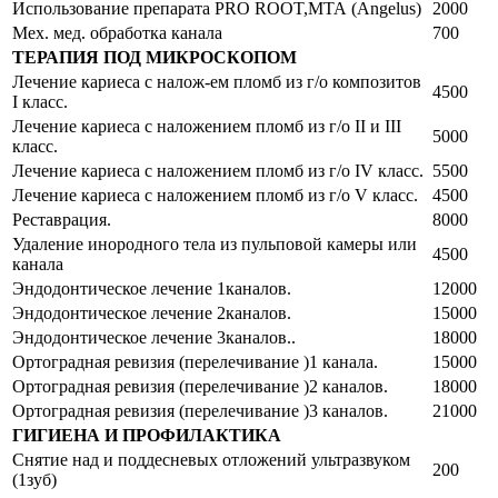
Использование препарата PRO ROOT,МТА (Angelus)
2000
Мех. мед. обработка канала
700
ТЕРАПИЯ ПОД МИКРОСКОПОМ
Лечение кариеса с налож-ем пломб из г/о композитов
4500
I класс.
Лечение кариеса с наложением пломб из г/о II и III
5000
класс.
Лечение кариеса с наложением пломб из г/о IV класс.
5500
Лечение кариеса с наложением пломб из г/о V класс.
4500
Реставрация.
8000
Удаление инородного тела из пульповой камеры или
4500
канала
Эндодонтическое лечение 1каналов.
12000
Эндодонтическое лечение 2каналов.
15000
Эндодонтическое лечение 3каналов..
18000
Ортоградная ревизия (перелечивание )1 канала.
15000
Ортоградная ревизия (перелечивание )2 каналов.
18000
Ортоградная ревизия (перелечивание )3 каналов.
21000
ГИГИЕНА И ПРОФИЛАКТИКА
Снятие над и поддесневых отложений ультразвуком
200
(1зуб)