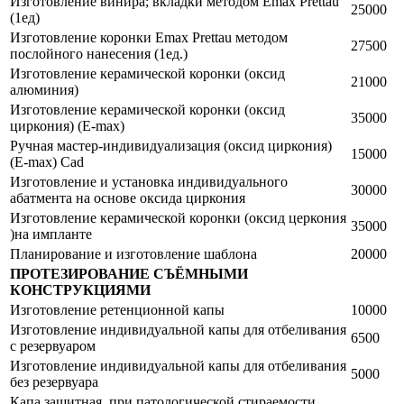
Изготовление винира; вкладки методом Emax Prettau
25000
(1ед)
Изготовление коронки Emax Prettau методом
27500
послойного нанесения (1ед.)
Изготовление керамической коронки (оксид
21000
алюминия)
Изготовление керамической коронки (оксид
35000
циркония) (E-max)
Ручная мастер-индивидуализация (оксид циркония)
15000
(E-max) Cad
Изготовление и установка индивидуального
30000
абатмента на основе оксида циркония
Изготовление керамической коронки (оксид церкония
35000
)на импланте
Планирование и изготовление шаблона
20000
ПРОТЕЗИРОВАНИЕ СЪЁМНЫМИ
КОНСТРУКЦИЯМИ
Изготовление ретенционной капы
10000
Изготовление индивидуальной капы для отбеливания
6500
с резервуаром
Изготовление индивидуальной капы для отбеливания
5000
без резервуара
Капа защитная, при патологической стираемости