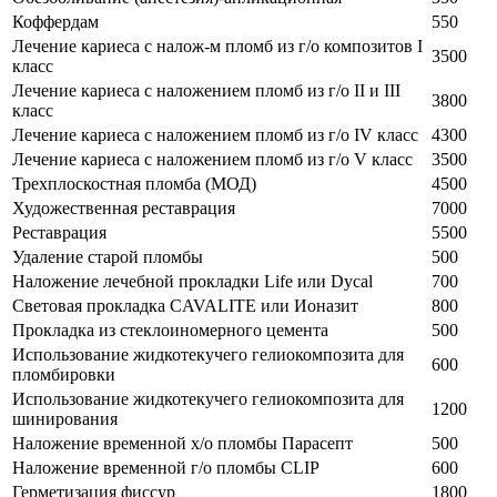
Коффердам
550
Лечение кариеса с налож-м пломб из г/о композитов I
3500
класс
Лечение кариеса с наложением пломб из г/о II и III
3800
класс
Лечение кариеса с наложением пломб из г/о IV класс
4300
Лечение кариеса с наложением пломб из г/о V класс
3500
Трехплоскостная пломба (МОД)
4500
Художественная реставрация
7000
Реставрация
5500
Удаление старой пломбы
500
Наложение лечебной прокладки Life или Dycal
700
Световая прокладка CAVALITE или Ионазит
800
Прокладка из стеклоиномерного цемента
500
Использование жидкотекучего гелиокомпозита для
600
пломбировки
Использование жидкотекучего гелиокомпозита для
1200
шинирования
Наложение временной х/о пломбы Парасепт
500
Наложение временной г/о пломбы CLIP
600
Герметизация фиссур
1800