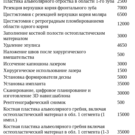
Пластика альвеолярного отростка в области 1-го зуба
2500
Резекция верхушки корня фронтального зуба
7000
Цистэктомия с резекцией верхушки корня моляра
6500
Цистэктомия с ретроградным пломбированиемв
12000
области одного корня
Заполнение костной полости остеопластическим
3000
материалом
Удаление эпулиса
4650
Наложение швов после хирургического
500
вмешательства
Иссечение капюшона лазером
3000
Хирургическое использование лазера
1500
Установка формирователя десны
5000
Установка импланта
35000
Сканирование, цифровое планирование и
30000
изготовление 3D навиг.шаблона
Рентгенографический снимок
500
Костная пластика альвеолярного гребня, включая
остеопластический материал в обл. 1 сегмента (1
15000
импл.)
Костная пластика альвеолярного гребня включая
остеопластический материал в обл. 1 сегмента (1-3
35000