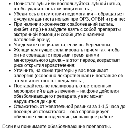
Почистьте зубы или воспользуйтесь зубной нитью,
чтобы удалить остатки пищи изо рта;
Убедитесь в отсутствии недомогания – обращаться
к услугам дантиста нельзя при ОРЗ, ОРВИ и гриппе;
При наличии хронических заболеваний (астма,
диабет и пр.) не забудьте взять с собой препараты
экстренной помощи и сообщите о наличии
патологий врачу;
Уведомите специалиста, если вы беременны;
Женщинам лучше спланировать прием так, чтобы
он не совпадал с первыми тремя днями
менструального цикла – в этот период возрастает
риск открытия кровотечения;
Уточните, на какие триггеры у вас возникает
аллергия (особенно лекарственная) и поставьте об
этом в известность специалиста;
Постарайтесь не планировать ответственных
мероприятий в день лечения – на фоне действия
обезболивающего препарата у вас может
нарушиться дикция;
Откажитесь от жевательной резинки за 1-1,5 часа до
посещения стоматолога – она спровоцирует
обильное слюноотделение, мешающее работе.
Если вы принимаете обезболивающие препараты,